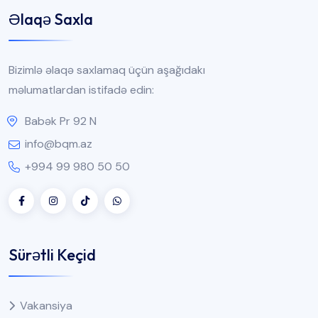
Əlaqə Saxla
Bizimlə əlaqə saxlamaq üçün aşağıdakı
məlumatlardan istifadə edin:
Babək Pr 92 N
info@bqm.az
+994 99 980 50 50
Sürətli Keçid
Vakansiya