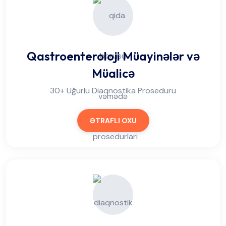
Qastroenteroloji Müayinələr və
Müalicə
30+ Uğurlu Diaqnostika Proseduru
ƏTRAFLI OXU