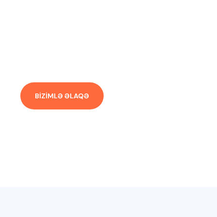
Sağlamlığınız Üçün
Buradayıq
BİZİMLƏ ƏLAQƏ