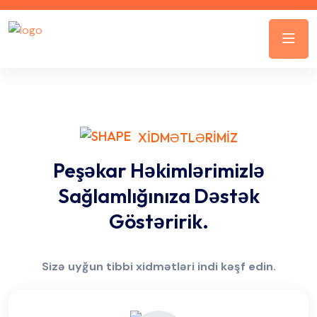
XİDMƏTLƏRİMİZ
Peşəkar Həkimlərimizlə
Sağlamlığınıza Dəstək
Göstəririk.
Sizə uyğun tibbi xidmətləri indi kəşf edin.