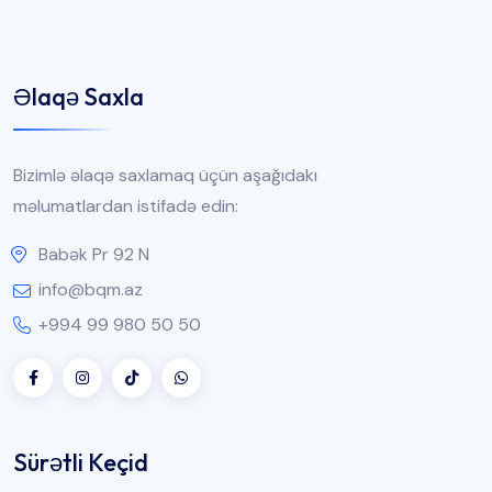
Əlaqə Saxla
Bizimlə əlaqə saxlamaq üçün aşağıdakı
məlumatlardan istifadə edin:
Babək Pr 92 N
info@bqm.az
+994 99 980 50 50
Sürətli Keçid